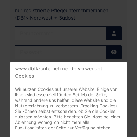
nur registrierte Pflegeunternehmer:innen
(DBfK Nordwest + Südost)
Benutzername
Passwort
Passwort
Angemeldet bleiben
www.dbfk-unternehmer.de verwendet
Cookies
Anmelden
Wir nutzen Cookies auf unserer Website. Einige von
ihnen sind essenziell für den Betrieb der Seite,
Passwort vergessen?
während andere uns helfen, diese Website und die
Benutzername vergessen?
Nutzererfahrung zu verbessern (Tracking Cookies).
Sie können selbst entscheiden, ob Sie die Cookies
zulassen möchten. Bitte beachten Sie, dass bei einer
Ablehnung womöglich nicht mehr alle
Funktionalitäten der Seite zur Verfügung stehen.
Leistungsrechner