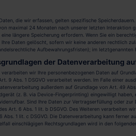
ten, die wir erfassen, gelten spezifische Speicherdauern.
 von maximal 24 Monaten nach unserer letzten Interaktion g
n eine längere Speicherung erfordern. Wenn Sie ein berech
Ihre Daten gelöscht, sofern wir keine anderen rechtlich zu
delsrechtliche Aufbewahrungsfristen); im letztgenannten Fa
grundlagen der Datenverarbeitung auf
, verarbeiten wir Ihre personenbezogenen Daten auf Grundla
rt. 9 Abs. 1 DSGVO verarbeitet werden. Im Falle einer ausd
atenverarbeitung außerdem auf Grundlage von Art. 49 Abs. 
dgerät (z. B. via Device-Fingerprinting) eingewilligt haben
 widerrufbar. Sind Ihre Daten zur Vertragserfüllung oder z
des Art. 6 Abs. 1 lit. b DSGVO. Des Weiteren verarbeiten wir 
 6 Abs. 1 lit. c DSGVO. Die Datenverarbeitung kann ferner a
nzelfall einschlägigen Rechtsgrundlagen wird in den folgend