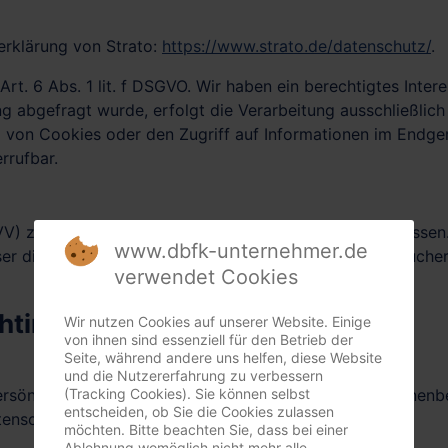
erklärung von Strato:
https://www.strato.de/datenschutz/
.
t. 6 Abs. 1 lit. f DSGVO. Wir haben ein berechtigtes Intere
g abgefragt wurde, erfolgt die Verarbeitung ausschließlich
 von Cookies oder den Zugriff auf Informationen im Endgerä
rrufbar.
VV) zur Nutzung des oben genannten Dienstes geschlossen. 
www.dbfk-unternehmer.de
eser die personenbezogenen Daten unserer Websitebesucher
verwendet Cookies
ht­informationen
Wir nutzen Cookies auf unserer Website. Einige
von ihnen sind essenziell für den Betrieb der
Seite, während andere uns helfen, diese Website
und die Nutzererfahrung zu verbessern
(Tracking Cookies). Sie können selbst
persönlichen Daten sehr ernst. Wir behandeln Ihre persone
entscheiden, ob Sie die Cookies zulassen
tenschutzerklärung.
möchten. Bitte beachten Sie, dass bei einer
Ablehnung womöglich nicht mehr alle