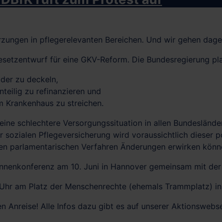
ungen in pflegerelevanten Bereichen. Und wir gehen dageg
esetzentwurf für eine GKV-Reform. Die Bundesregierung pl
der zu deckeln,
nteilig zu refinanzieren und
m Krankenhaus zu streichen.
ine schlechtere Versorgungssituation in allen Bundesländ
 sozialen Pflegeversicherung wird voraussichtlich dieser po
nden parlamentarischen Verfahren Änderungen erwirken könn
innenkonferenz am 10. Juni in Hannover gemeinsam mit der 
0 Uhr am Platz der Menschenrechte (ehemals Trammplatz) i
 Anreise! Alle Infos dazu gibt es auf unserer Aktionswebse