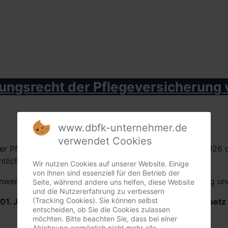
ngsrecht der Pflegeversicherung v
www.dbfk-unternehmer.de
verwendet Cookies
r Pflegekassen auf Bundesebene haben am 2. April 2026 d
tlicht.
Wir nutzen Cookies auf unserer Website. Einige
von ihnen sind essenziell für den Betrieb der
Anwendungsdokument für die soziale Pflegeversicherung un
Seite, während andere uns helfen, diese Website
und die Nutzererfahrung zu verbessern
(Tracking Cookies). Sie können selbst
01. Januar 2026
abgebildet und insbesondere das
Gesetz 
entscheiden, ob Sie die Cookies zulassen
möchten. Bitte beachten Sie, dass bei einer
Ablehnung womöglich nicht mehr alle