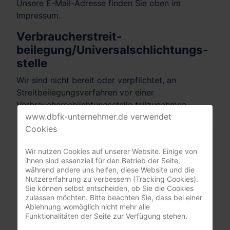
Unsere E-Mail-Adresse finden Sie oben im
Impressum.
Verbraucher­streit­
beilegung/Universal­schlichtungs­
stelle
Wir sind nicht bereit oder verpflichtet, an
Streitbeilegungsverfahren vor einer
Verbraucherschlichtungsstelle teilzunehmen.
www.dbfk-unternehmer.de verwendet
Cookies
Mitgliederbereich
Wir nutzen Cookies auf unserer Website. Einige von
ihnen sind essenziell für den Betrieb der Seite,
nur registrierte Pflegeunternehmer:innen
während andere uns helfen, diese Website und die
(DBfK Nordwest + Südost)
Nutzererfahrung zu verbessern (Tracking Cookies).
Sie können selbst entscheiden, ob Sie die Cookies
Benutzername
zulassen möchten. Bitte beachten Sie, dass bei einer
Ablehnung womöglich nicht mehr alle
Funktionalitäten der Seite zur Verfügung stehen.
Passwort