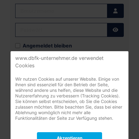
Benutzername
Passwort
Passwort
Angemeldet bleiben
www.dbfk-unternehmer.de verwendet
Anmelden
Cookies
Passwort vergessen?
Wir nutzen Cookies auf unserer Website. Einige von
Benutzername vergessen?
ihnen sind essenziell für den Betrieb der Seite,
während andere uns helfen, diese Website und die
Nutzererfahrung zu verbessern (Tracking Cookies).
Sie können selbst entscheiden, ob Sie die Cookies
zulassen möchten. Bitte beachten Sie, dass bei einer
Leistungsrechner
Ablehnung womöglich nicht mehr alle
Pflegeversicherung
Funktionalitäten der Seite zur Verfügung stehen.
Akzeptieren