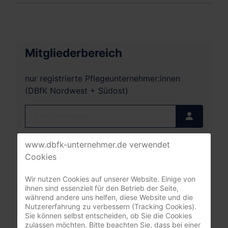
Mitgliederbereich
nur registrierte Pflegeunternehmer:innen
(DBfK Nordwest + Südost)
Benutzername
Passwort
www.dbfk-unternehmer.de verwendet
Cookies
Passwort
Angemeldet bleiben
Wir nutzen Cookies auf unserer Website. Einige von
ihnen sind essenziell für den Betrieb der Seite,
während andere uns helfen, diese Website und die
Anmelden
Nutzererfahrung zu verbessern (Tracking Cookies).
Sie können selbst entscheiden, ob Sie die Cookies
Passwort vergessen?
zulassen möchten. Bitte beachten Sie, dass bei einer