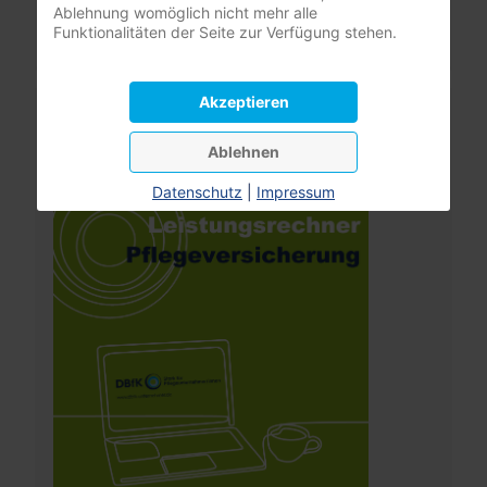
Ablehnung womöglich nicht mehr alle
Benutzername vergessen?
Funktionalitäten der Seite zur Verfügung stehen.
Akzeptieren
Leistungsrechner
Pflegeversicherung
Ablehnen
Datenschutz
|
Impressum