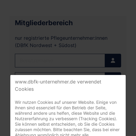
Mitgliederbereich
nur registrierte Pflegeunternehmer:innen
(DBfK Nordwest + Südost)
Benutzername
Passwort
www.dbfk-unternehmer.de verwendet
Passwort
Cookies
Angemeldet bleiben
Wir nutzen Cookies auf unserer Website. Einige von
ihnen sind essenziell für den Betrieb der Seite,
Anmelden
während andere uns helfen, diese Website und die
Nutzererfahrung zu verbessern (Tracking Cookies).
Sie können selbst entscheiden, ob Sie die Cookies
Passwort vergessen?
zulassen möchten. Bitte beachten Sie, dass bei einer
Benutzername vergessen?
Ablehnung womöglich nicht mehr alle