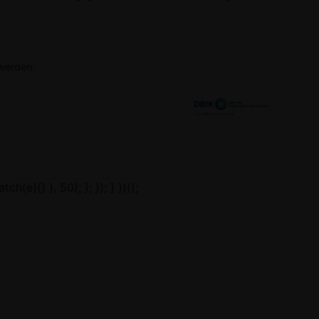
werden.
(e){} }, 50); }; }); } })();