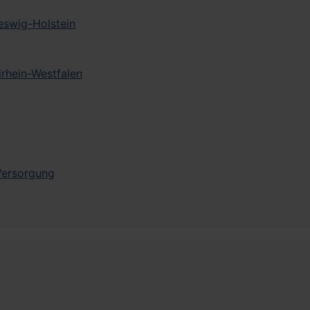
leswig-Holstein
drhein-Westfalen
 Versorgung