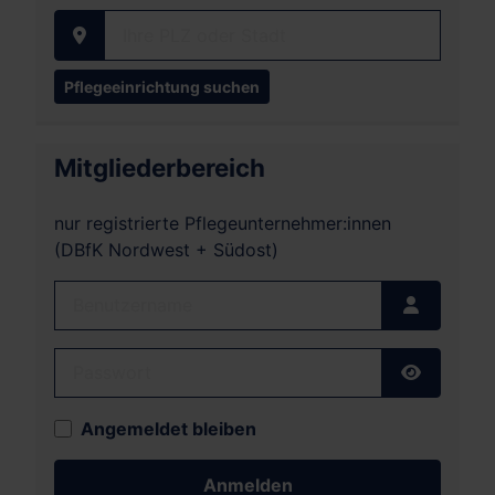
Ihre PLZ oder Stadt
Mitgliederbereich
nur registrierte Pflegeunternehmer:innen
(DBfK Nordwest + Südost)
Benutzername
Passwort
Passwort
Angemeldet bleiben
Anmelden