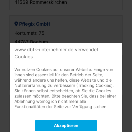
41569 Rommerskirchen
Pflegix GmbH
Kortumstr. 75
44787 Bochum
www.dbfk-unternehmer.de verwendet
Cookies
GUTbeACHTEN GmbH
Wir nutzen Cookies auf unserer Website. Einige von
Renteilichtung 1
ihnen sind essenziell für den Betrieb der Seite,
während andere uns helfen, diese Website und die
45134 Essen
Nutzererfahrung zu verbessern (Tracking Cookies).
Sie können selbst entscheiden, ob Sie die Cookies
zulassen möchten. Bitte beachten Sie, dass bei einer
Ablehnung womöglich nicht mehr alle
Henseleit+ GbR c/o Pflegeberatung Bianca
Funktionalitäten der Seite zur Verfügung stehen.
Greve
Dorfstr. 19
Akzeptieren
46284 Dorsten