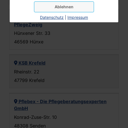
Ablehnen
Datenschutz
|
Impressum
LebensBaum Betreuungsdienst Abt.
PflegeZweig
Hünxener Str. 33
46569 Hünxe
KSB Krefeld
Rheinstr. 22
47799 Krefeld
Pflebex - Die Pflegeberatungsexperten
GmbH
Konrad-Zuse-Str. 10
48308 Senden