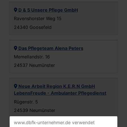
D & S Unsere Pflege GmbH
Ravenshorster Weg 15
24340 Goosefeld
Das Pflegeteam Alena Peters
Memellandstr. 16
24537 Neumünster
Neue Arbeit Region K.E.R.N GmbH
LebensFreude - Ambulanter Pflegedienst
Rügenstr. 5
24539 Neumünster
www.dbfk-unternehmer.de verwendet