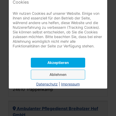
Cookies
Pflegeinitiative Nord GbR
Bahnhofstr. 55
Wir nutzen Cookies auf unserer Website. Einige von
ihnen sind essenziell für den Betrieb der Seite,
24582 Bordesholm
während andere uns helfen, diese Website und die
Nutzererfahrung zu verbessern (Tracking Cookies).
Sie können selbst entscheiden, ob Sie die Cookies
zulassen möchten. Bitte beachten Sie, dass bei einer
Dat ole Raathus Tagespflegehaus GmbH
Ablehnung womöglich nicht mehr alle
Funktionalitäten der Seite zur Verfügung stehen.
Marktplatz 1
24582 Bordesholm
Akzeptieren
Ambulante Krankenpflege Niels Frieböse
Ablehnen
Danziger Str. 12a
Datenschutz
|
Impressum
24610 Trappenkamp
Ambulanter Pflegedienst Breiholzer Hof
GmbH