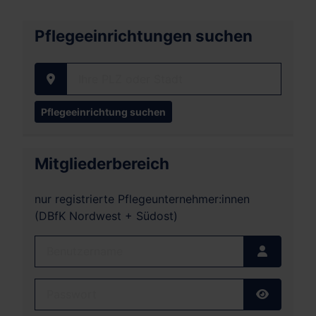
Pflegeeinrichtungen suchen
Ihre PLZ oder Stadt
Mitgliederbereich
nur registrierte Pflegeunternehmer:innen
(DBfK Nordwest + Südost)
Benutzername
Passwort
Passwort