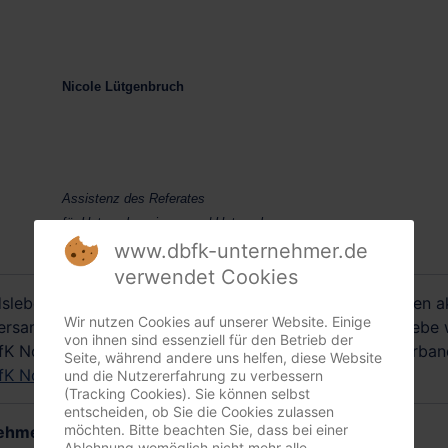
Nicole Lütgenbruch
Assistenz
des Referates
für Unternehmerinnen und Unternehmer
www.dbfk-unternehmer.de
verwendet Cookies
leben. Jedes Mitglied kann in unseren Verbandsgremien ak
Wir nutzen Cookies auf unserer Website. Einige
rsammlungen und -treffen möglich. Die Mitgliedsbetriebe w
von ihnen sind essenziell für den Betrieb der
 Nordwest e. V. zur Vertretung ihrer Interessen im Verban
Seite, während andere uns helfen, diese Website
K Nordwest e. V.
.
und die Nutzererfahrung zu verbessern
(Tracking Cookies). Sie können selbst
entscheiden, ob Sie die Cookies zulassen
möchten. Bitte beachten Sie, dass bei einer
rnehmen
Ablehnung womöglich nicht mehr alle