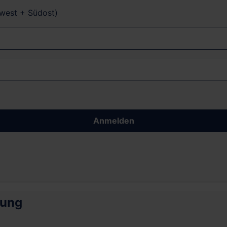
dwest + Südost)
Anmelden
rung