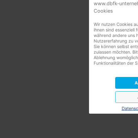
www.dbfk-unterne
Cookies
Wir nutzen Cookies au
ihnen sind essenziell 
während andere uns he
Nutzererfahrung zu ve
Sie können selbst ent
zulassen möchten. Bit
Ablehnung womöglich 
Funktionalitäten der 
A
Datensc