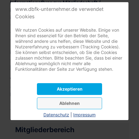
Informationsflyer zur Mitgliedschaft /
www.dbfk-unternehmer.de verwendet
Mitgliedsanträge
Cookies
im
Regionalverband DBfK Nordwest e.V
.:
-
Flyer - Ambulante Pflegedienste im DBfK
Wir nutzen Cookies auf unserer Website. Einige von
-
Flyer - Tagespflegeeinrichtungen im DBfK
ihnen sind essenziell für den Betrieb der Seite,
-
Mitgliedsantrag
während andere uns helfen, diese Website und die
Nutzererfahrung zu verbessern (Tracking Cookies).
im
Regionalverband DBfK Südost e.V.
:
Sie können selbst entscheiden, ob Sie die Cookies
zulassen möchten. Bitte beachten Sie, dass bei einer
-
Flyer - Selbstständig in der Pflege - inkl.
Ablehnung womöglich nicht mehr alle
Mitgliedsantrag
Funktionalitäten der Seite zur Verfügung stehen.
Wünschen Sie
- weitere Informationen zur Mitgliedschaft eines
Akzeptieren
Pflegeunternehmers im DBfK,
- die Zusendung von Beitrittsunterlagen
Ablehnen
- oder einen Beratungstermin
klicken Sie hier
.
Datenschutz
|
Impressum
Mitgliederbereich