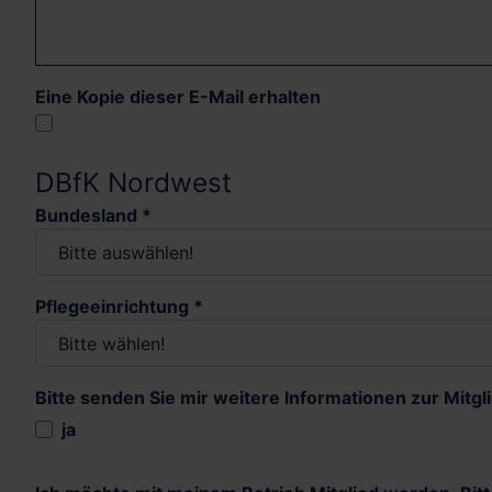
Eine Kopie dieser E-Mail erhalten
DBfK Nordwest
Bundesland
*
Pflegeeinrichtung
*
Bitte senden Sie mir weitere Informationen zur Mitgl
Bitte senden Sie mir weitere Informa
ja