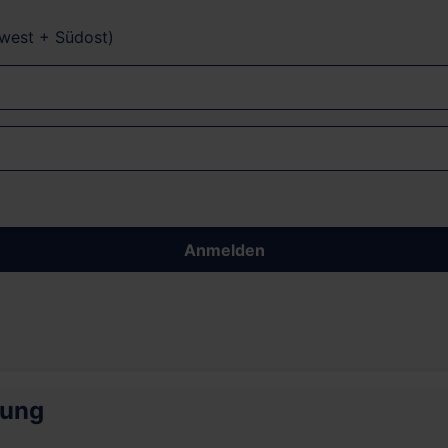
dwest + Südost)
Anmelden
rung