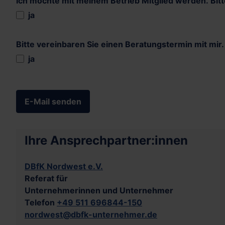
Ich möchte mit meinem Betrieb Mitglied werden. Bitte
Ich möchte mit meinem Betrieb Mitgli
ja
Bitte vereinbaren Sie einen Beratungstermin mit mir.
Bitte vereinbaren Sie einen Beratung
ja
Captcha
*
E-Mail senden
Ihre Ansprechpartner:innen
DBfK Nordwest e.V.
Referat für
Unternehmerinnen und Unternehmer
Telefon
+49 511 696844-150
nordwest@dbfk-unternehmer.de