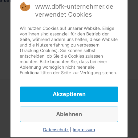
 senden Sie mir die Beitrittsunterlagen zu.
www.dbfk-unternehmer.de
ed werden. Bitte senden Sie mir die Be
verwendet Cookies
Wir nutzen Cookies auf unserer Website. Einige
von ihnen sind essenziell für den Betrieb der
stermin mit mir.
Seite, während andere uns helfen, diese Website
und die Nutzererfahrung zu verbessern
(Tracking Cookies). Sie können selbst
entscheiden, ob Sie die Cookies zulassen
möchten. Bitte beachten Sie, dass bei einer
Ablehnung womöglich nicht mehr alle
Funktionalitäten der Seite zur Verfügung stehen.
Akzeptieren
Ablehnen
Datenschutz
|
Impressum